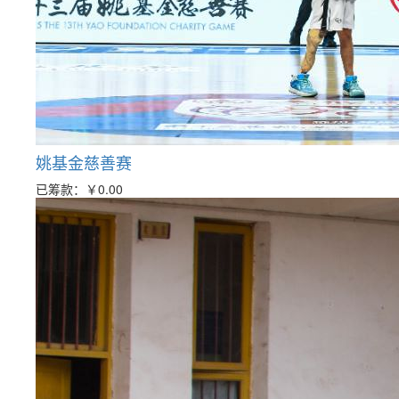
姚基金慈善赛
已筹款：
￥0.00